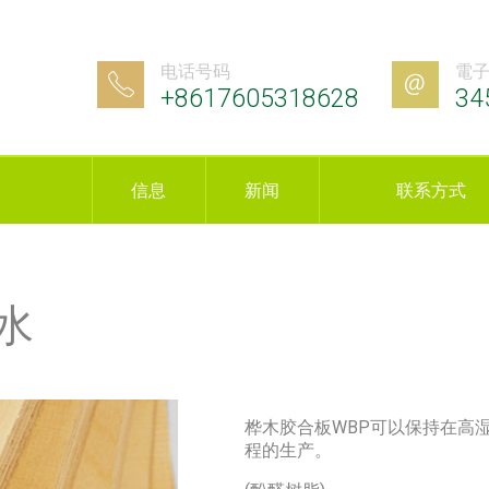
电话号码
電
+8617605318628
34
信息
新闻
联系方式
胶水
桦木胶合板WBP可以保持在高
程的生产。