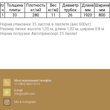
п/
Толщина
Плотность
Вес
Диаметр
Длина
Ширина
н
плиты
кг/м3
кг/м2
трубок
мм
мм
1
33
280
11
26
1920
800
Норма упаковки: 35 листов в паллете (вес 600кг)
Размер пачки: высота 1,05 м, длина 1,92 м, ширина 0.8 м
Норма погрузки: Автотранспорт 35 паллет
Многоканальный телефон
+7-(383)-363-10-13
E-mail
info@sibfk.com
Мы в Instagram