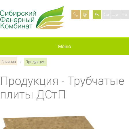
Рус
Eng
عربي
中文
Информация
О компании
Продукция
Контакты
Вакансии
Новости
Меню
Главная
Продукция
Продукция - Трубчатые
плиты ДСтП