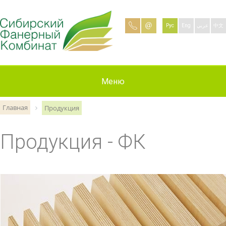
Рус
Eng
عربي
中文
Информация
О компании
Продукция
Контакты
Вакансии
Новости
Меню
Главная
Продукция
Продукция - ФК