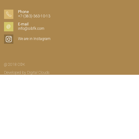
Phone
+7-(383)-363-10-13
E-mail
info@sibfk.com
We are in Instagram
@ 2018 СФК
Developed by
Digital Clouds