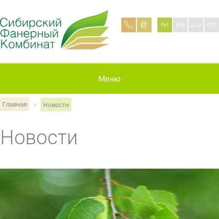
Рус
Eng
عربي
中文
Информация
О компании
Продукция
Контакты
Вакансии
Новости
Меню
Главная
Новости
Новости