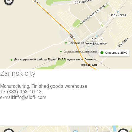
Работает на API 2ГИС
Лицензионное соглашение
Открыть в 2ГИС
Для корректной работы Raster JS API нужен ключ. Помощь:
api@2gis.ru
Zarinsk city
Manufacturing, Finished goods warehouse
+7-(383)-363-10-13,
e-mail:info@sibfk.com