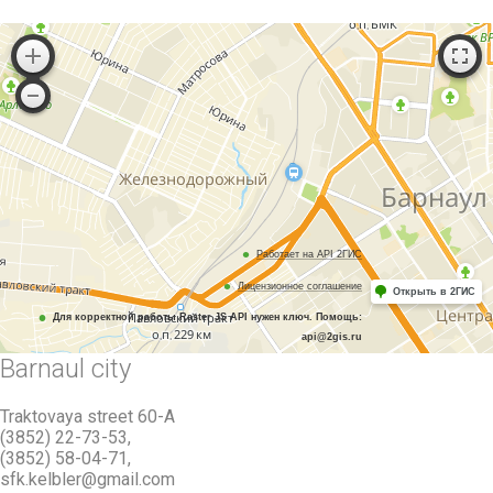
Работает на API 2ГИС
Лицензионное соглашение
Открыть в 2ГИС
Для корректной работы Raster JS API нужен ключ. Помощь:
api@2gis.ru
Barnaul city
Traktovaya street 60-А
(3852) 22-73-53,
(3852) 58-04-71,
sfk.kelbler@gmail.com