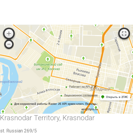
Работает на API 2ГИС
Лицензионное соглашение
Открыть в 2ГИС
Для корректной работы Raster JS API нужен ключ. Помощь:
api@2gis.ru
Krasnodar Territory, Krasnodar
st. Russian 269/5