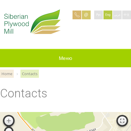
Рус
Eng
عربي
中文
Production
Contacts
Applying
Меню
About
News
Jobs
Home
Contacts
Contacts