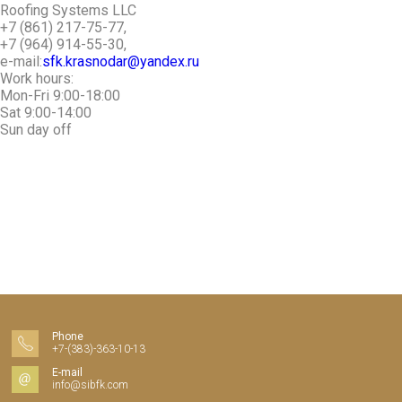
Roofing Systems LLC
+7 (861) 217-75-77,
+7 (964) 914-55-30,
e-mail:
sfk.krasnodar@yandex.ru
Work hours:
Mon-Fri 9:00-18:00
Sat 9:00-14:00
Sun day off
Phone
+7-(383)-363-10-13
E-mail
info@sibfk.com