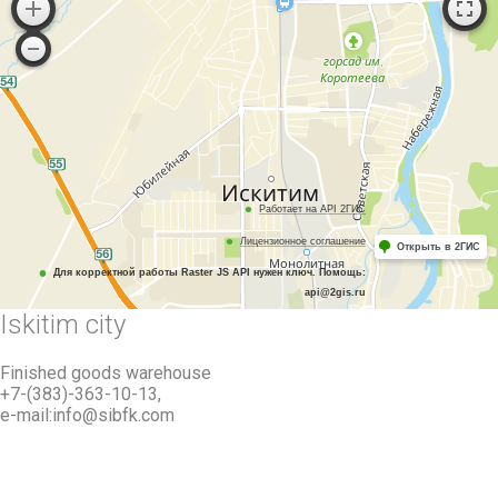
Работает на API 2ГИС
Лицензионное соглашение
Открыть в 2ГИС
Для корректной работы Raster JS API нужен ключ. Помощь:
api@2gis.ru
Iskitim city
Finished goods warehouse
+7-(383)-363-10-13,
e-mail:info@sibfk.com