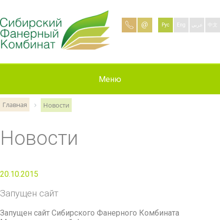
Рус
Eng
عربي
中文
Информация
О компании
Продукция
Контакты
Вакансии
Новости
Меню
Главная
Новости
Новости
20.10.2015
Запущен сайт
Запущен сайт Сибирского Фанерного Комбината