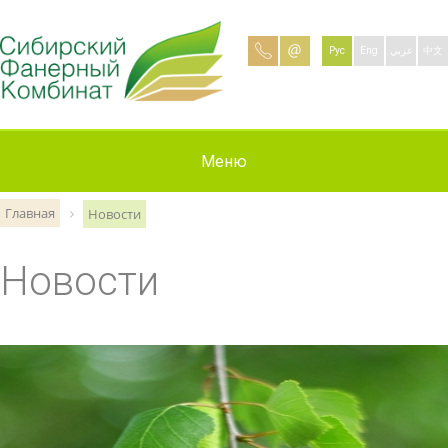
Рус
Eng
عربي
中文
Информация
О компании
Продукция
Контакты
Вакансии
Новости
Меню
Главная
Новости
Новости